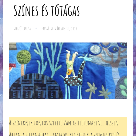
Színes és tótágas
SZERZŐ:
ANCSI
FRISSÍTVE
MÁRCIUS 30, 2023
A színeknek fontos szerepe van az életünkben… hiszen
Abban a pillanatban, amikor kinyitjuk a szemünket és