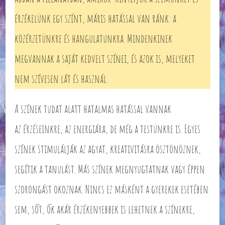
érzékelünk egy színt, máris hatással van ránk: a
közérzetünkre és hangulatunkra. Mindenkinek
megvannak a saját kedvelt színei, és azok is, melyeket
nem szívesen lát és használ.
A színek tudat alatt hatalmas hatással vannak
az érzéseinkre, az energiára, de még a testünkre is. Egyes
színek stimulálják az agyat, kreativitásra ösztönöznek,
segítik a tanulást. Más színek megnyugtatnak vagy éppen
szorongást okoznak. Nincs ez másként a gyerekek esetében
sem, sőt, ők akár érzékenyebbek is lehetnek a színekre,