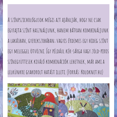
A színpszichológusok mégis azt ajánlják, hogy ne csak
egyfajta színt használjunk, hanem bátran kombináljunk
a lakásban, gyerekszobában; vagyis érdemes egy hideg színt
egy meleggel ötvözni. Így például kék-sárga vagy zöld-piros
színegyüttesek kiváló kombinációk lehetnek, már ami a
lelkünkre gyakorolt hatást illeti. (Forrás: Koloknet.hu)