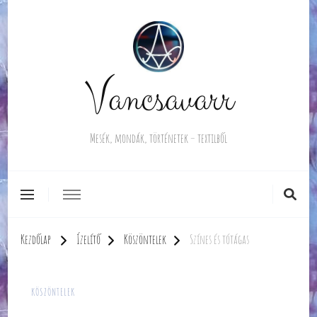
Vancsavarr
Mesék, mondák, történetek – textilből
Kezdőlap
Ízelítő
Köszöntelek
Színes és tótágas
KÖSZÖNTELEK