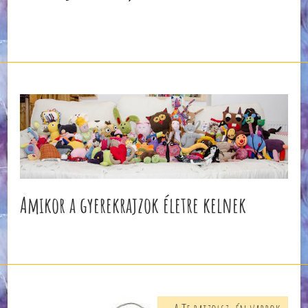
Amikor a gyerekrajzok életre kelnek