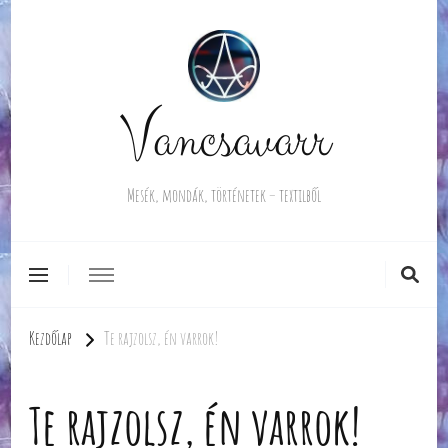
Vancsavarr
Mesék, mondák, történetek – textilből
Kezdőlap
Te rajzolsz, én varrok!
Te rajzolsz, én varrok!