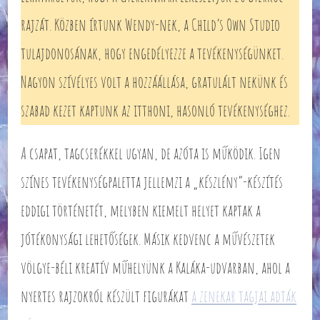
rajzát. Közben írtunk Wendy-nek, a Child’s Own Studio
tulajdonosának, hogy engedélyezze a tevékenységünket.
Nagyon szívélyes volt a hozzáállása, gratulált nekünk és
szabad kezet kaptunk az itthoni, hasonló tevékenységhez.
A csapat, tagcserékkel ugyan, de azóta is működik. Igen
színes tevékenységpaletta jellemzi a „készlény”-készítés
eddigi történetét, melyben kiemelt helyet kaptak a
jótékonysági lehetőségek. Másik kedvenc a művészetek
völgye-béli kreatív műhelyünk a Kaláka-udvarban, ahol a
nyertes rajzokról készült figurákat
a zenekar tagjai adták