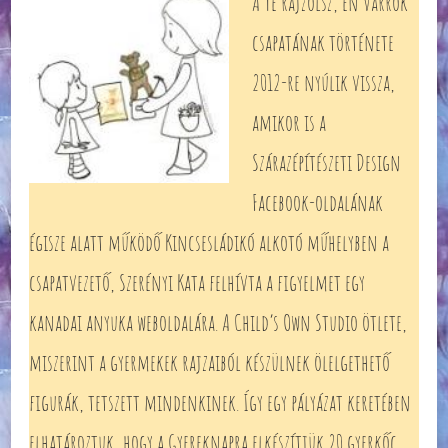
A Te rajzolsz, én varrok
csapatának története
2012-re nyúlik vissza,
amikor is a
Szárazépítészeti Design
Facebook-oldalának
égisze alatt működő Kincsesládikó alkotó műhelyben a
csapatvezető, Szerényi Kata felhívta a figyelmet egy
kanadai anyuka weboldalára. A Child’s Own Studio ötlete,
miszerint a gyermekek rajzaiból készülnek ölelgethető
figurák, tetszett mindenkinek. Így egy pályázat keretében
elhatároztuk, hogy a Gyereknapra elkészítjük 20 gyerkőc