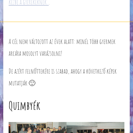
kézbe a gyerekeknek.
.
A cél nem változott az évek alatt: minél több gyermek
arcára mosolyt varázsolni!
De azért felnőttekére is szabad, ahogy a következő képek
mutatják 🙂
Quimbyék