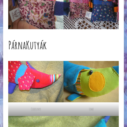
PárnaKutyák
Cseresznye
Lime