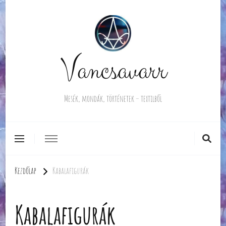
Vancsavarr
Mesék, mondák, történetek – textilből
Kezdőlap
Kabalafigurák
Kabalafigurák