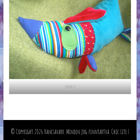
Szilva <3
© Copyright 2026
Vancsavarr
. Minden jog fenntartva. Chic Lite |