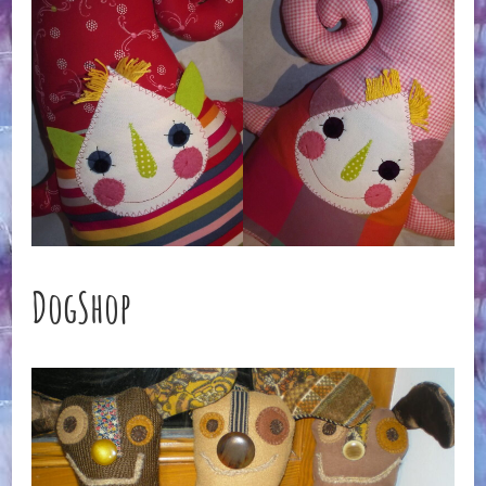
DogShop