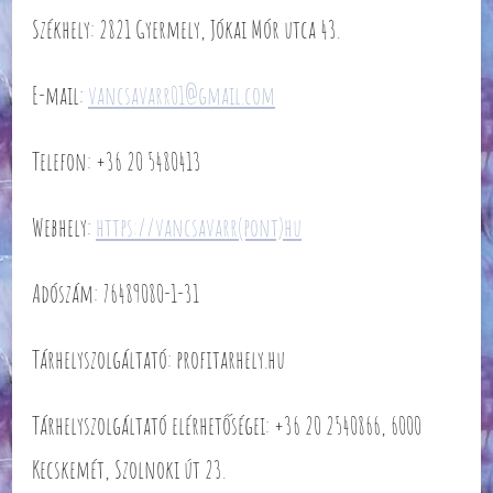
Székhely: 2821 Gyermely, Jókai Mór utca 43.
E-mail:
vancsavarr01@gmail.com
Telefon: +36 20 5480413
Webhely:
https://vancsavarr(pont)hu
Adószám: 76489080-1-31
Tárhelyszolgáltató: profitarhely.hu
Tárhelyszolgáltató elérhetőségei: +36 20 2540866, 6000
Kecskemét, Szolnoki út 23.