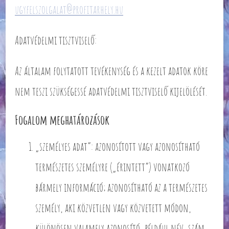
ugyfelszolgalat@profitarhely.hu
Adatvédelmi tisztviselő:
Az általam folytatott tevékenység és a kezelt adatok köre
nem teszi szükségessé adatvédelmi tisztviselő kijelölését.
Fogalom meghatározások
„személyes adat”: azonosított vagy azonosítható
természetes személyre („érintett”) vonatkozó
bármely információ; azonosítható az a természetes
személy, aki közvetlen vagy közvetett módon,
különösen valamely azonosító, például név, szám,