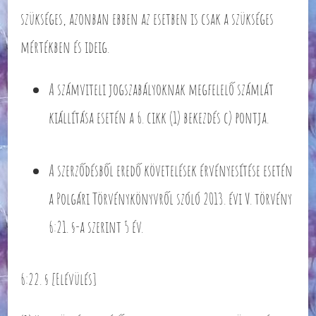
szükséges, azonban ebben az esetben is csak a szükséges
mértékben és ideig.
A számviteli jogszabályoknak megfelelő számlát
kiállítása esetén a 6. cikk (1) bekezdés c) pontja.
A szerződésből eredő követelések érvényesítése esetén
a Polgári Törvénykönyvről szóló 2013. évi V. törvény
6:21. §-a szerint 5 év.
6:22. § [Elévülés]