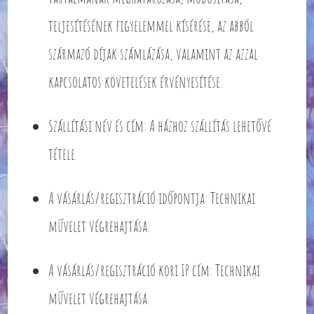
teljesítésének figyelemmel kísérése, az abból
származó díjak számlázása, valamint az azzal
kapcsolatos követelések érvényesítése.
Szállítási név és cím: A házhoz szállítás lehetővé
tétele.
A vásárlás/regisztráció időpontja: Technikai
művelet végrehajtása.
A vásárlás/regisztráció kori IP cím: Technikai
művelet végrehajtása.