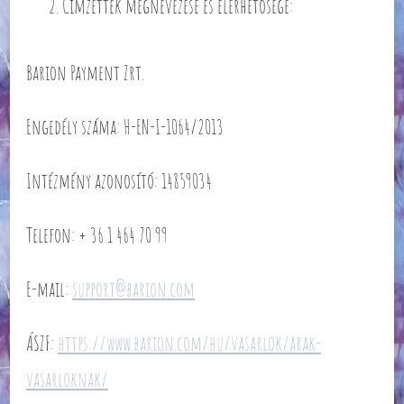
Címzettek megnevezése és elérhetősége:
Barion Payment Zrt.
Engedély száma: H-EN-I-1064/2013
Intézmény azonosító: 14859034
Telefon: + 36 1 464 70 99
E-mail:
support@barion.com
ÁSZF:
https://www.barion.com/hu/vasarlok/arak-
vasarloknak/