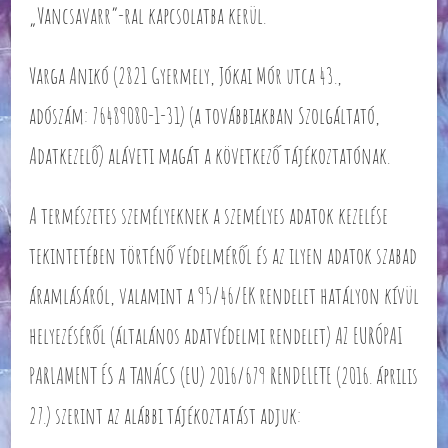
„Vancsavarr”-ral kapcsolatba kerül.
Varga Anikó (2821 Gyermely, Jókai Mór utca 43.,
adószám: 76489080-1-31) (a továbbiakban Szolgáltató,
Adatkezelő) aláveti magát a következő tájékoztatónak.
A természetes személyeknek a személyes adatok kezelése
tekintetében történő védelméről és az ilyen adatok szabad
áramlásáról, valamint a 95/46/EK rendelet hatályon kívül
helyezéséről (általános adatvédelmi rendelet) AZ EURÓPAI
PARLAMENT ÉS A TANÁCS (EU) 2016/679 RENDELETE (2016. április
27.) szerint az alábbi tájékoztatást adjuk: