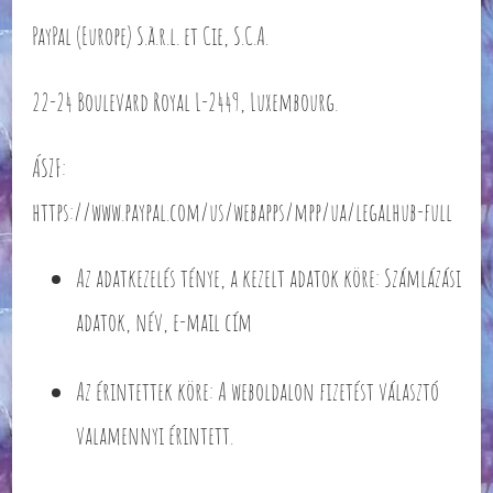
PayPal (Europe) S.à.r.l. et Cie, S.C.A.
22-24 Boulevard Royal L-2449, Luxembourg.
ÁSZF:
https://www.paypal.com/us/webapps/mpp/ua/legalhub-full
Az adatkezelés ténye, a kezelt adatok köre: Számlázási
adatok, név, e-mail cím
Az érintettek köre: A weboldalon fizetést választó
valamennyi érintett.