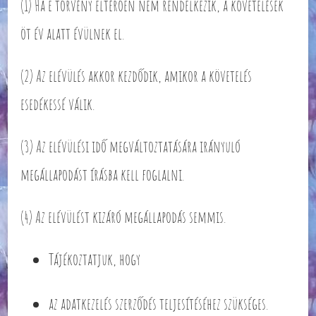
(1) Ha e törvény eltérően nem rendelkezik, a követelések
öt év alatt évülnek el.
(2) Az elévülés akkor kezdődik, amikor a követelés
esedékessé válik.
(3) Az elévülési idő megváltoztatására irányuló
megállapodást írásba kell foglalni.
(4) Az elévülést kizáró megállapodás semmis.
Tájékoztatjuk, hogy
az adatkezelés szerződés teljesítéséhez szükséges.