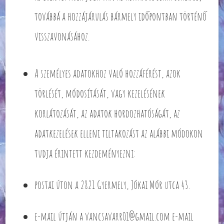
továbbá a hozzájárulás bármely időpontban történő
visszavonásához.
A személyes adatokhoz való hozzáférést, azok
törlését, módosítását, vagy kezelésének
korlátozását, az adatok hordozhatóságát, az
adatkezelések elleni tiltakozást az alábbi módokon
tudja érintett kezdeményezni:
postai úton a 2821 Gyermely, Jókai Mór utca 43.
e-mail útján a vancsavarr01@gmail.com e-mail