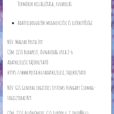
Termékek kiszállítása, fuvarozás
Adatfeldolgozók megnevezése és elérhetősége:
Név: Magyar Posta Zrt.
Cím: 1138 Budapest, Dunavirág utca 2-6.
Adatkezelési tájékoztató:
https://www.posta.hu/adatkezelesi_tajekoztato
Név: GLS General Logistics Systems Hungary Csomag-
Logisztikai Kft.
Cím: 2351 Alsónémedi, GLS Európa u. 2. info@gls-