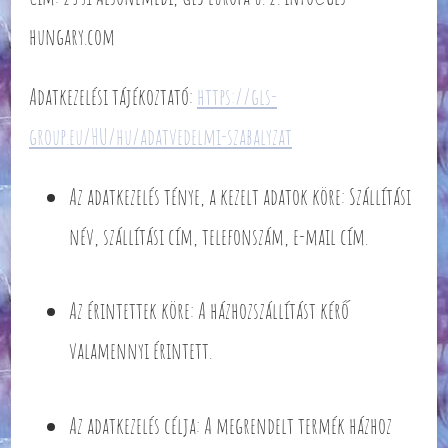
hungary.com
Adatkezelési tájékoztató:
https://gls-
group.eu/HU/hu/adatvedelmi-szabalyzat
Az adatkezelés ténye, a kezelt adatok köre: Szállítási
név, szállítási cím, telefonszám, e-mail cím.
Az érintettek köre: A házhozszállítást kérő
valamennyi érintett.
Az adatkezelés célja: A megrendelt termék házhoz