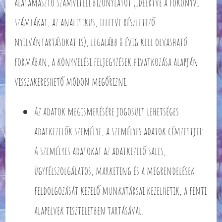
alátámasztó számviteli bizonylatot (ideértve a főkönyvi
számlákat, az analitikus, illetve részletező
nyilvántartásokat is), legalább 8 évig kell olvasható
formában, a könyvelési feljegyzések hivatkozása alapján
visszakereshető módon megőrizni.
Az adatok megismerésére jogosult lehetséges
adatkezelők személye, a személyes adatok címzettjei:
A személyes adatokat az adatkezelő sales,
ügyfélszolgálatos, marketing és a megrendelések
feldolgozását kezelő munkatársai kezelhetik, a fenti
alapelvek tiszteletben tartásával.