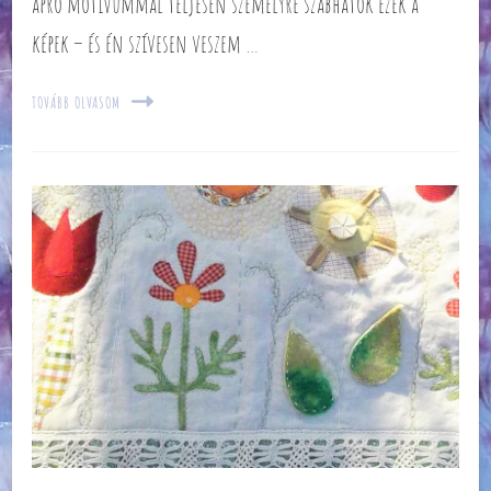
apró motívummal teljesen személyre szabhatók ezek a
képek – és én szívesen veszem …
TOVÁBB OLVASOM