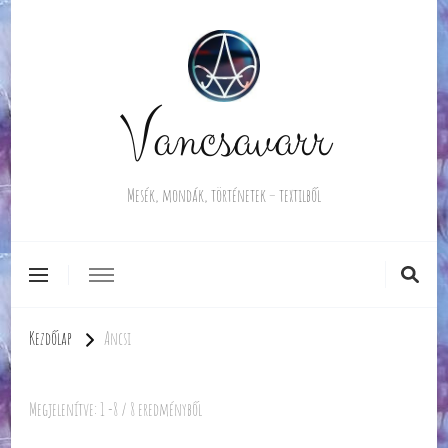
Vancsavarr
Mesék, mondák, történetek – textilből
Kezdőlap
Ancsi
Megjelenítve: 1 -8 / 8 eredményből