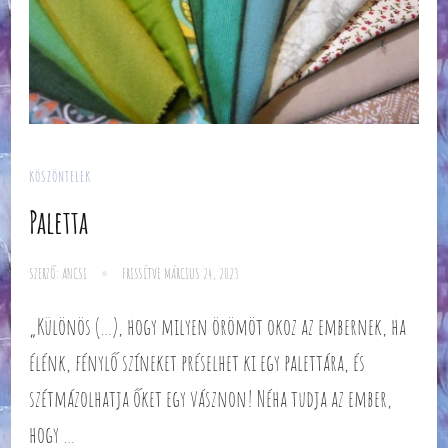
KÖSZÖNTELEK
Paletta
SZERZŐ:
ANCSI
FRISSÍTVE
MÁRCIUS 24, 2023
„Különös (…), hogy milyen örömöt okoz az embernek, ha
élénk, fénylő színeket préselhet ki egy palettára, és
szétmázolhatja őket egy vásznon! Néha tudja az ember,
hogy …