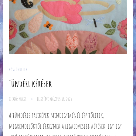
KÖSZÖNTELEK
Tündéri kérések
SZERZŐ:
ANCSI
FRISSÍTVE
MÁRCIUS 19, 2023
A tündéres faliképek mindegyikénél épp tőletek,
megrendelőktől érkeznek a legkedvesebb kérések: egy-egy