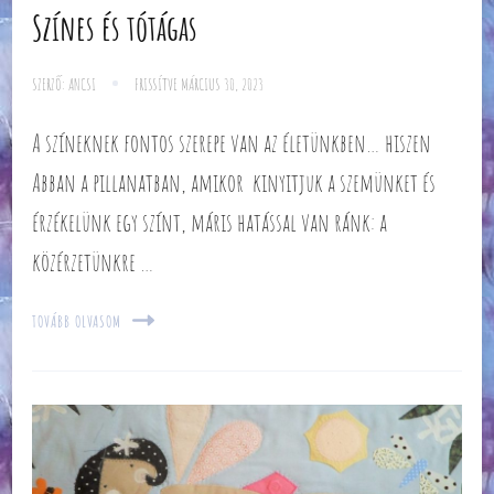
Színes és tótágas
SZERZŐ:
ANCSI
FRISSÍTVE
MÁRCIUS 30, 2023
A színeknek fontos szerepe van az életünkben… hiszen
Abban a pillanatban, amikor kinyitjuk a szemünket és
érzékelünk egy színt, máris hatással van ránk: a
közérzetünkre …
TOVÁBB OLVASOM