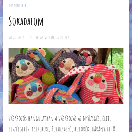
KÖSZÖNTELEK
Sokadalom
SZERZŐ:
ANCSI
FRISSÍTVE
MÁRCIUS 30, 2023
Vásározós hangulatban A vásározás az nyüzsgés, élet,
beszélgetés, cserebere, Furulyaszó, buborék, bárányfelhő,