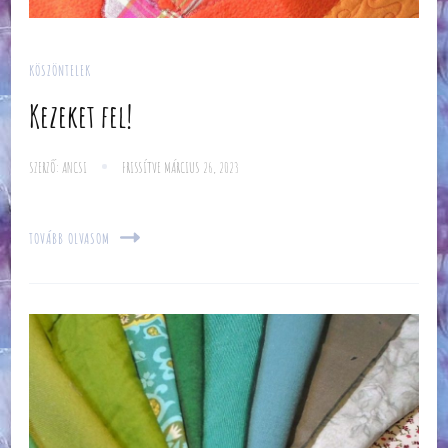
KÖSZÖNTELEK
Kezeket fel!
SZERZŐ:
ANCSI
FRISSÍTVE
MÁRCIUS 26, 2023
TOVÁBB OLVASOM