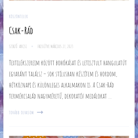
KÖSZÖNTELEK
Csak-Rád
SZERZŐ:
ANCSI
FRISSÍTVE
MÁRCIUS 27, 2023
Textilékszereim között bohókásat és letisztult hangulatút
egyaránt találsz – sok stílusban készítem és hordom,
hétköznapi és különleges alkalmakon is. A Csak-Rád
termékcsalád nagyméretű, dekoratív medálokat …
TOVÁBB OLVASOM