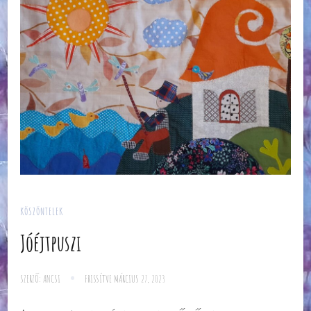
KÖSZÖNTELEK
Jóéjtpuszi
SZERZŐ:
ANCSI
FRISSÍTVE
MÁRCIUS 27, 2023