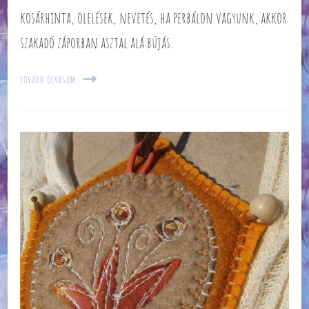
kosárhinta, ölelések, nevetés, ha perbálon vagyunk, akkor
szakadó záporban asztal alá bújás.
TOVÁBB OLVASOM