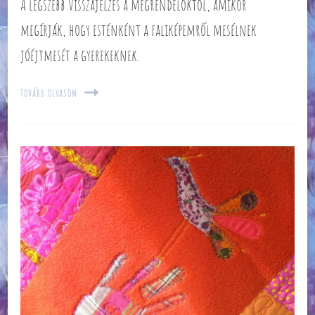
A legszebb visszajelzés a megrendelőktől, amikor
megírják, hogy esténként a faliképemről mesélnek
jóéjtmesét a gyerekeknek.
TOVÁBB OLVASOM